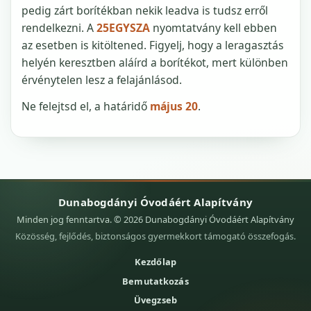
pedig zárt borítékban nekik leadva is tudsz erről
rendelkezni. A
25EGYSZA
nyomtatvány kell ebben
az esetben is kitöltened. Figyelj, hogy a leragasztás
helyén keresztben aláírd a borítékot, mert különben
érvénytelen lesz a felajánlásod.
Ne felejtsd el, a határidő
május 20
.
Dunabogdányi Óvodáért Alapítvány
Minden jog fenntartva. © 2026 Dunabogdányi Óvodáért Alapítvány
Közösség, fejlődés, biztonságos gyermekkort támogató összefogás.
Kezdőlap
Bemutatkozás
Üvegzseb