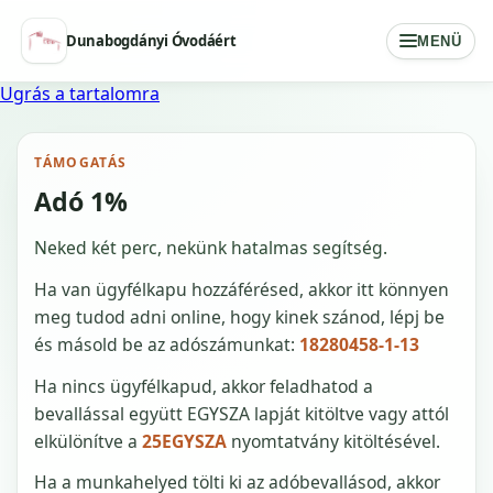
Dunabogdányi Óvodáért
MENÜ
Ugrás a tartalomra
TÁMOGATÁS
Adó 1%
Neked két perc, nekünk hatalmas segítség.
Ha van ügyfélkapu hozzáférésed, akkor itt könnyen
meg tudod adni online, hogy kinek szánod, lépj be
és másold be az adószámunkat:
18280458-1-13
Ha nincs ügyfélkapud, akkor feladhatod a
bevallással együtt EGYSZA lapját kitöltve vagy attól
elkülönítve a
25EGYSZA
nyomtatvány kitöltésével.
Ha a munkahelyed tölti ki az adóbevallásod, akkor