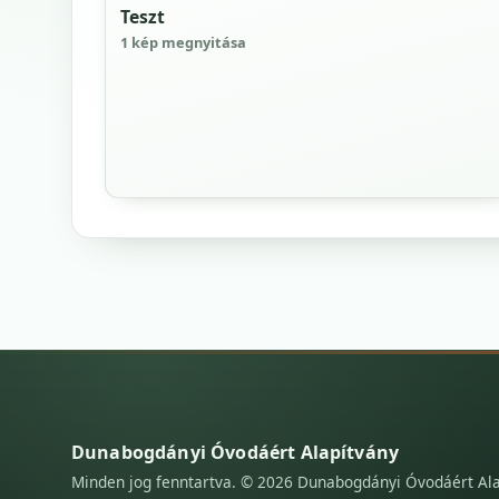
Teszt
1 kép megnyitása
Dunabogdányi Óvodáért Alapítvány
Minden jog fenntartva. © 2026 Dunabogdányi Óvodáért Al