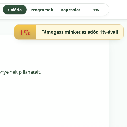
Galéria
Programok
Kapcsolat
1%
1%
Támogass minket az adód 1%-ával!
yeinek pillanatait.